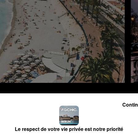
1
2
3
4
5
6
Contin
Le respect de votre vie privée est notre priorité