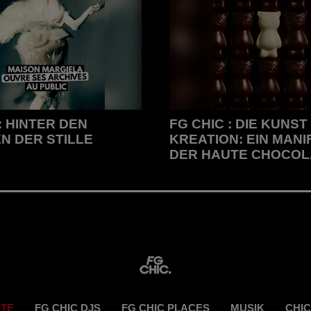
: HINTER DEN
FG CHIC : DIE KUNST
N DER STILLE
KREATION: EIN MANI
DER HAUTE CHOCOL
nter den Kulissen der Stille
FG CHIC : Die Kunst der Kre
Manifest der Haute Chocolat
ITE
FG CHIC DJS
FG CHIC PLACES
MUSIK
CHIC