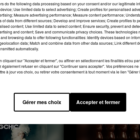
ers
do the following data processing based on your consent and/or our legitimate int
device; Use limited data to select advertising; Create profiles for personalised adver
vertising; Measure advertising performance; Measure content performance; Unders
ns of data from different sources; Develop and improve services; Create profiles to 
alised content; Use limited data to select content; Ensure security, prevent and detect
ertising and content; Save and communicate privacy choices. These technologies
and browsing data to offer following functionalities: Identify devices based on infor
eolocation data; Match and combine data from other data sources; Link different de
nsmitted automatically.
cliquant sur "Accepter et fermer", ou affiner en sélectionnant les finalités et/ou pa
 également refuser en cliquant sur "Continuer sans accepter". Vos préférences ne 
tre à jour vos choix, ou retirer votre consentement à tout moment via le lien "Gérer 
: DIE HARRINGTON-
BALENCIAGA HAUTE
 DER BRITISCHE
COUTURE: PIERPAO
ER FEIERT SEIN...
PICCIOLI ERÖFFNET 
Gérer mes choix
Accepter et fermer
NEUES...
ie Harrington-Jacke – der
Balenciaga Haute Couture: 
assiker feiert sein stilvolles
Piccioli eröffnet ein neues Ka
omeback