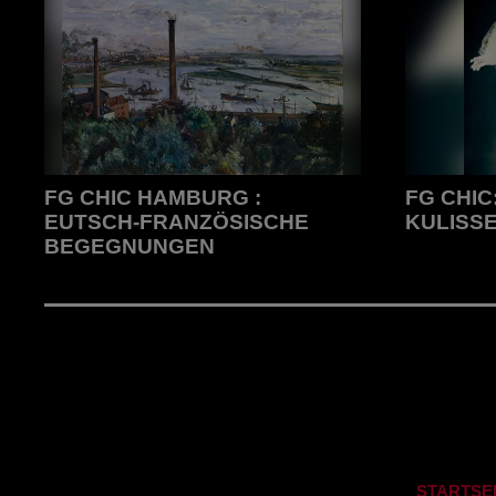
FG CHIC HAMBURG :
FG CHIC
EUTSCH-FRANZÖSISCHE
KULISSE
BEGEGNUNGEN
FG CHIC: Hi
FG CHIC HAMBURG : eutsch-
Französische Begegnungen
STARTSE