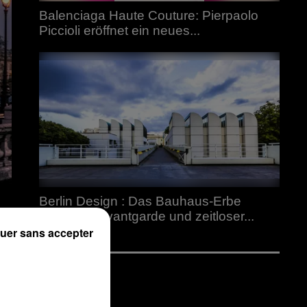
Balenciaga Haute Couture: Pierpaolo
Piccioli eröffnet ein neues...
Berlin Design : Das Bauhaus-Erbe
zwischen Avantgarde und zeitloser...
uer sans accepter