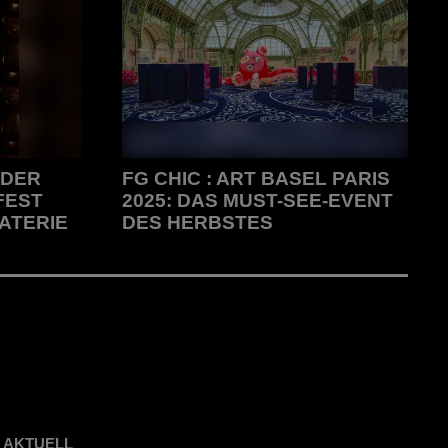
 DER
FG CHIC : ART BASEL PARIS
FEST
2025: DAS MUST-SEE-EVENT
ATERIE
DES HERBSTES
ation: Ein
FG CHIC : ART BASEL PARIS 2025:
erie
DAS MUST-SEE-EVENT DES
HERBSTES
 AKTUELL