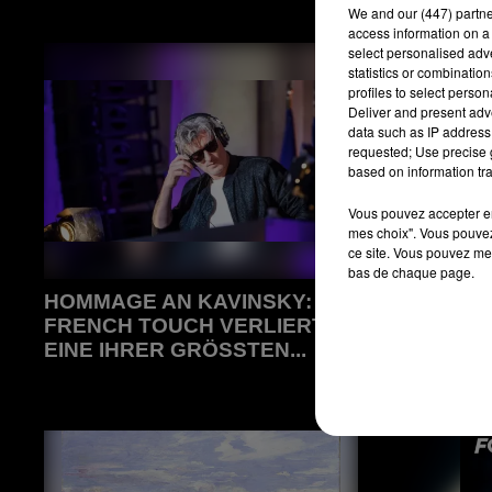
We and
our (447) partn
access information on a 
select personalised ad
statistics or combinatio
profiles to select person
Deliver and present adv
data such as IP address 
requested; Use precise g
based on information tra
Vous pouvez accepter en 
mes choix". Vous pouvez
ce site. Vous pouvez met
bas de chaque page.
HOMMAGE AN KAVINSKY: DIE
FG CHIC
FRENCH TOUCH VERLIERT
JACKE –
EINE IHRER GRÖSSTEN...
KLASSIK
Hommage an Kavinsky: Die French
FG CHIC: D
Touch verliert eine ihrer größten Ikonen
britische Kl
Sommer-C