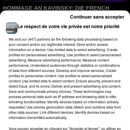
HOMMAGE AN KAVINSKY: DIE FRENCH
TOUCH VERLIERT EINE IHRER GRÖSSTEN...
Continuer sans accepter
Hommage an Kavinsky: Die French Touch verliert eine ihrer
Le respect de votre vie privée est notre priorité
größten Ikonen
We and
our (447) partners
do the following data processing based on
your consent and/or our legitimate interest: Store and/or access
information on a device; Use limited data to select advertising; Create
profiles for personalised advertising; Use profiles to select personalised
advertising; Measure advertising performance; Measure content
performance; Understand audiences through statistics or combinations
of data from different sources; Develop and improve services; Create
profiles to personalise content; Use profiles to select personalised
content; Use limited data to select content; Ensure security, prevent and
detect fraud, and fix errors; Deliver and present advertising and content;
Save and communicate privacy choices. These technologies may
process personal data such as IP address and browsing data to offer
following functionalities: Identify devices based on information actively
requested; Use precise geolocation data; Match and combine data from
other data sources; Link different devices; Identify devices based on
information transmitted automatically.
Vous pouvez accepter en cliquant sur "Accepter et fermer", ou affiner en