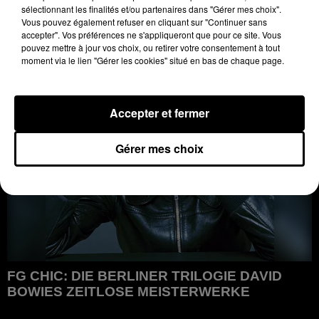
FG CHIC HAMBURG: GAGA HAMBURG: WO
sélectionnant les finalités et/ou partenaires dans "Gérer mes choix".
DIE NACHT IM RHYTHMUS DES STILS...
Vous pouvez également refuser en cliquant sur "Continuer sans
FG CHIC HAMBURG: GAGA Hamburg: Wo die Nacht im
accepter". Vos préférences ne s'appliqueront que pour ce site. Vous
pouvez mettre à jour vos choix, ou retirer votre consentement à tout
Rhythmus des Stils pulsiert
moment via le lien "Gérer les cookies" situé en bas de chaque page.
Accepter et fermer
Gérer mes choix
FG CHIC: DIE BERLINER TRILOGIE DAVID
BOWIES ZEITLOSE MEISTERWERKE
FG CHIC: Die Berliner Trilogie David Bowies Zeitlose