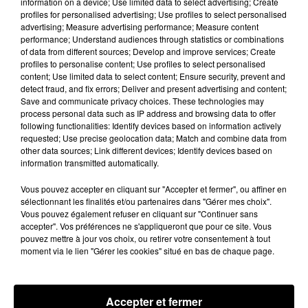
information on a device; Use limited data to select advertising; Create
profiles for personalised advertising; Use profiles to select personalised
advertising; Measure advertising performance; Measure content
performance; Understand audiences through statistics or combinations
of data from different sources; Develop and improve services; Create
profiles to personalise content; Use profiles to select personalised
content; Use limited data to select content; Ensure security, prevent and
detect fraud, and fix errors; Deliver and present advertising and content;
Save and communicate privacy choices. These technologies may
process personal data such as IP address and browsing data to offer
following functionalities: Identify devices based on information actively
requested; Use precise geolocation data; Match and combine data from
other data sources; Link different devices; Identify devices based on
FG CHIC BERLIN : FASHION IOANNES
information transmitted automatically.
FG CHIC BERLIN : FASHION IOANNES
Vous pouvez accepter en cliquant sur "Accepter et fermer", ou affiner en
sélectionnant les finalités et/ou partenaires dans "Gérer mes choix".
Vous pouvez également refuser en cliquant sur "Continuer sans
accepter". Vos préférences ne s'appliqueront que pour ce site. Vous
pouvez mettre à jour vos choix, ou retirer votre consentement à tout
moment via le lien "Gérer les cookies" situé en bas de chaque page.
Accepter et fermer